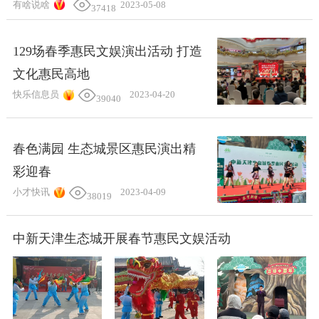
有啥说啥
2023-05-08
37418
129场春季惠民文娱演出活动 打造
文化惠民高地
快乐信息员
2023-04-20
39040
春色满园 生态城景区惠民演出精
彩迎春
小才快讯
2023-04-09
38019
中新天津生态城开展春节惠民文娱活动