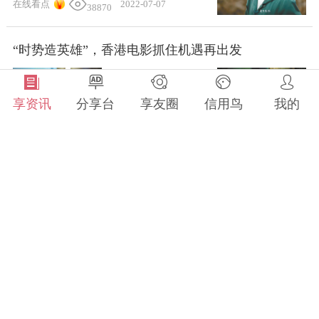
在线看点
2022-07-07
38870
“时势造英雄”，香港电影抓住机遇再出发
享资讯
分享台
享友圈
信用鸟
我的
全部分类
视觉快讯
2022-07-07
2.9万
每日看点
古偶剧中“古”与“今”如何交融
生活圈
科技圈
文化圈
视觉快讯
2022-06-29
5315
精彩技艺
《梦华录》火了 但更火的是宋人的雅致日常
才艺
妙招
农艺