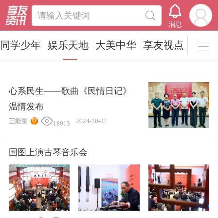
请输入关键词
消息
同学少年
娱乐天地
大美中华
享友视点
心系民生——歌曲《民情日记》
温情发布
正能量
2024-10-07
18013
国图上演古琴音乐会