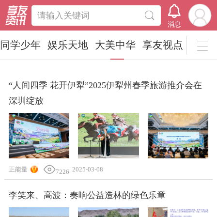
请输入关键词
消息
同学少年
娱乐天地
大美中华
享友视点
“人间四季 花开伊犁”2025伊犁州春季旅游推介会在
深圳绽放
正能量
2025-03-08
7226
李笑来、高波：奏响公益造林的绿色乐章