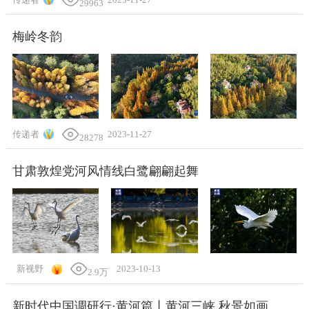
29963
梅岭冬韵
传递者
2023-11-27
28278
甘肃敦煌党河风情线白鹭翩翩起舞
新视野
2023-10-13
2.9万
新时代中国调研行·黄河篇丨黄河三峡 秋景如画