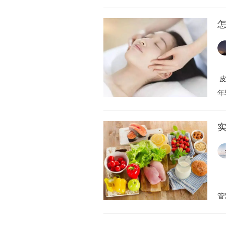
皮
年
实
每
管