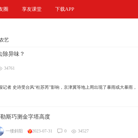
友圈
享友课堂
下载APP
农艺
去除异味？
34761
记者 史诗受台风“杜苏芮”影响，京津冀等地上周出现了暴雨或大暴雨，
泰勒斯巧测金字塔高度
一缕斜阳
2023-07-31
0
34527