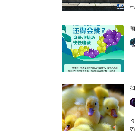
平
冬
济