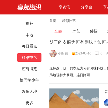
享资讯
分享台
享
首页
-
精彩技艺
推荐
全部
才艺
妙招
本地
阴干的衣服为何有臭味？如何
每日看点
小编辑
2023-08-10
0
精彩技艺
原标题：阴干的衣服为何有臭味科技日报
艺苑博览
局地现特大暴雨。连日降雨
恰同学少年
娱乐天地
更多