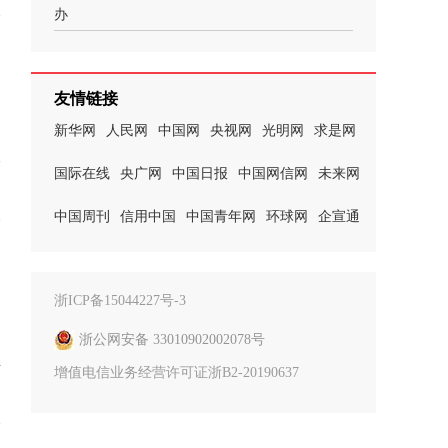
办
友情链接
新华网
人民网
中国网
央视网
光明网
求是网
人
国际在线
央广网
中国日报
中国网信网
未来网
中国周刊
信用中国
中国青年网
环球网
企宣通
浙ICP备15044227号-3
浙公网安备 33010902002078号
主
增值电信业务经营许可证浙B2-20190637