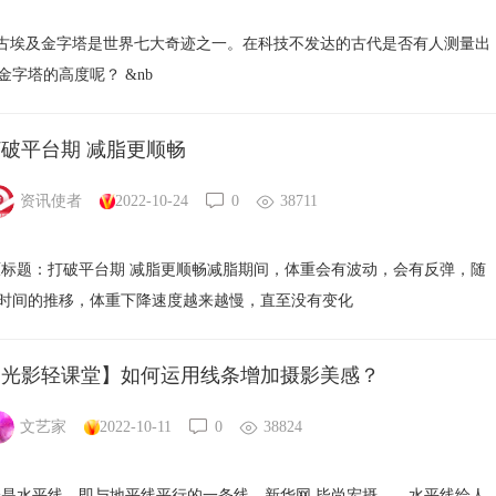
埃及金字塔是世界七大奇迹之一。在科技不发达的古代是否有人测量出
金字塔的高度呢？ &nb
破平台期 减脂更顺畅
资讯使者
2022-10-24
0
38711
标题：打破平台期 减脂更顺畅减脂期间，体重会有波动，会有反弹，随
时间的推移，体重下降速度越来越慢，直至没有变化
【光影轻课堂】如何运用线条增加摄影美感？
文艺家
2022-10-11
0
38824
是水平线，即与地平线平行的一条线。新华网 毕尚宏摄 水平线给人