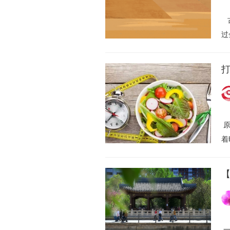
古
过
打
原
着
一