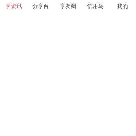
享资讯
分享台
享友圈
信用鸟
我的
全部分类
信息快跑
2023-09-21
4219
每日看点
越南最近这两件事，做得很有一套
生活圈
科技圈
文化圈
精彩技艺
享享播报
2023-09-19
2204
才艺
妙招
农艺
他们的死，被全世界遗忘了
艺苑博览
书画品鉴
艺术视界
名家汇