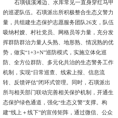
石璜镇溪滩边、水库常见一直身穿红马甲
的巡逻队伍。石璜派出所积极整合生态义警力
量，共组建生态保护志愿服务团队
26支，队伍
吸纳村嫂、村社党员、网格员等力量，充分发
挥群防群治力量人头熟、地形熟、情况熟的优
势，做实“
1+3+N
”巡防模式，实施立体化巡
防、全方位群防、多元化共治的生态警务工作
机制，实现“日常巡查、线索上报、信息流
转、反馈评估”闭环式管理。同时，石璜派出
所与相关部门联动完善相关保护机制，开通生
态保护绿色通道，强化“生态义警”支撑。构
建“线上＋线下”的宣传矩阵，通过微信、公众