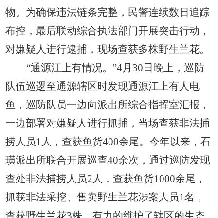
物。为确保违法链条完整，民警连续数日追踪
布控，最后联动综合执法部门开展突击行动，
对嫌疑人进行逮捕，现场查获多株野生兰花。
“通源江上有情况。”
4
月
30
日晚上，巡防
队伍巡逻至通源辖区时发现通源江上有人电
鱼，巡防队员一边向派出所综合指挥室汇报，
一边部署对嫌疑人进行抓捕，当场查获非法捕
捞人员
1
人，查获鱼货
400
余尾。今年以来，石
璜派出所联合开展巡查
40余次，通过巡防发现
查处非法捕捞人员
2
人，查获鱼货
1000
余尾，
抓获非法采挖、售卖野生兰花涉案人员
1名，
查获野生兰花3株。有力的维护了辖区的生态